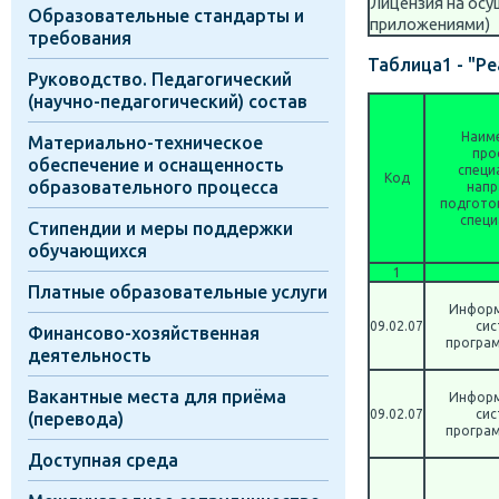
Лицензия на осу
Образовательные стандарты и
приложениями)
требования
Таблица1 - "Р
Руководство. Педагогический
(научно-педагогический) состав
Наим
Материально-техническое
про
обеспечение и оснащенность
специ
Код
образовательного процесса
напр
подготов
специ
Стипендии и меры поддержки
обучающихся
1
Платные образовательные услуги
Инфор
09.02.07
сис
Финансово-хозяйственная
програ
деятельность
Вакантные места для приёма
Инфор
09.02.07
сис
(перевода)
програ
Доступная среда