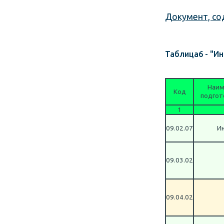
Документ, со
Таблица6 - "И
Наим
Код
подгот
1
09.02.07
И
09.03.02
09.04.02