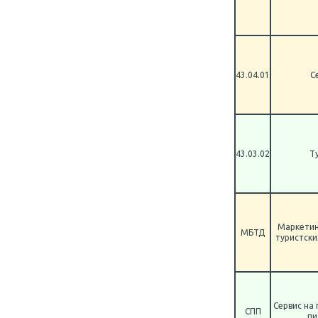
43.04.01
С
43.03.02
Т
Маркетин
МБТД
туристски
Сервис на
СПП
пи