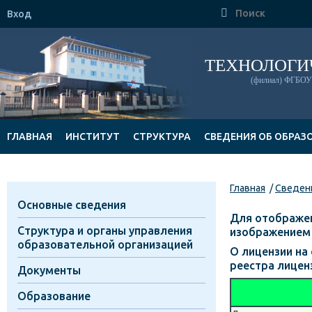

Вход
ТЕХНОЛОГИ
(филиал) ФГБОУ 
ГЛАВНАЯ
ИНСТИТУТ
СТРУКТУРА
СВЕДЕНИЯ ОБ ОБРАЗ
ДОКУМЕНТЫ
Главная
Сведени
Основные сведения
Для отображен
Структура и органы управления
изображением 
образовательной организацией
О лицензии на
реестра лицен
Документы
Образование