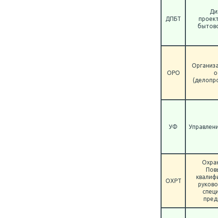
Ди
ДПБТ
проек
бытово
Организ
ОРО
о
(делопр
УФ
Управлен
Охран
Пов
квалиф
ОХРТ
руково
спец
пред