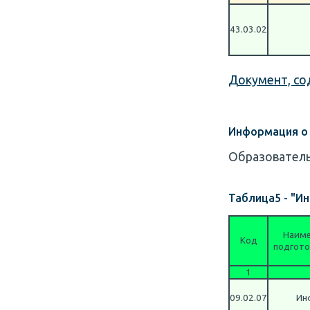
43.03.02
Документ, с
Информация о 
Образователь
Таблица5 - "И
Наиме
Код
подгото
1
09.02.07
Ин