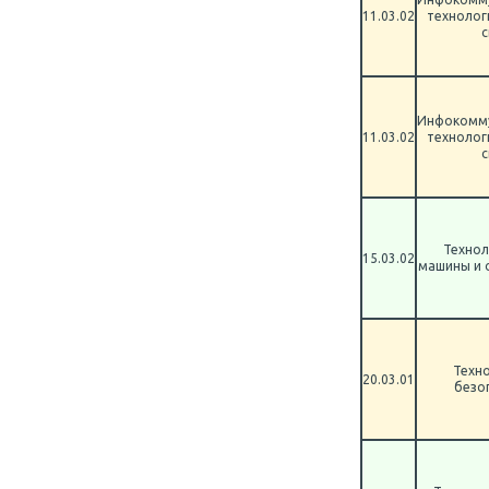
11.03.02
технолог
с
Инфокомм
11.03.02
технолог
с
Технол
15.03.02
машины и 
Техн
20.03.01
безо