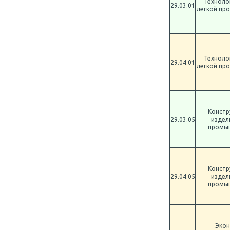
Техноло
29.03.01
легкой пр
Техноло
29.04.01
легкой пр
Констр
29.03.05
издел
промы
Констр
29.04.05
издел
промы
Экон