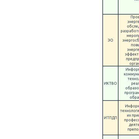
Про
энерг
обсле
разработ
мероп
ЭО
энергос
пов
энерг
эффект
предпр
орга
Инфор
коммун
техно
ИКТВО
реа
образо
програ
обра
Инфор
технологи
их при
ИТПДП
профес
деят
препо