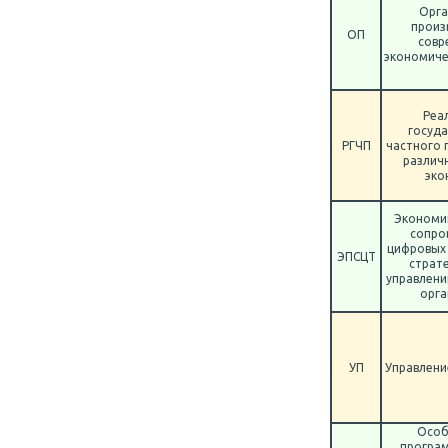
Орга
произ
ОП
совр
экономиче
Реа
госуда
РГЧП
частного 
различ
эко
Экономи
сопро
цифровых 
ЭПСЦТ
страт
управлени
орга
УП
Управлени
Особ
програ