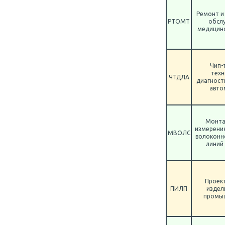
Ремонт и
РТОМТ
обсл
медицинс
Чип-
техн
ЧТДЛА
диагност
авто
Монта
измерени
МВОЛС
волоконн
линий
Проек
ПИЛП
издел
промы