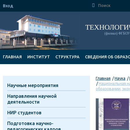

Вход
ТЕХНОЛОГИ
(филиал) ФГБОУ 
ГЛАВНАЯ
ИНСТИТУТ
СТРУКТУРА
СВЕДЕНИЯ ОБ ОБРАЗ
ДОКУМЕНТЫ
Главная
Наука
Национальная н
Научные мероприятия
образовании, экон
Направления научной
деятельности
НИР студентов
Подготовка научно-
педагогических кадров