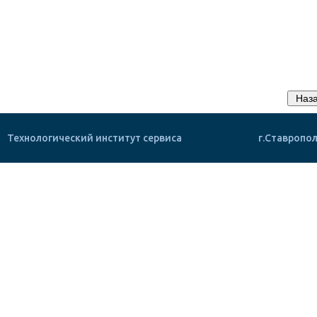
Технологический институт сервиса
г.Ставропол