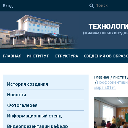

Вход
ТЕХНОЛОГИ
(филиал) ФГБОУ ВО "Д
ГЛАВНАЯ
ИНСТИТУТ
СТРУКТУРА
СВЕДЕНИЯ ОБ ОБРАЗ
ДОКУМЕНТЫ
Главная
Инстит
Профориентацио
История создания
март 2019г.
Новости
Фотогалерея
Информационный стенд
Видеопрезентации кафедр