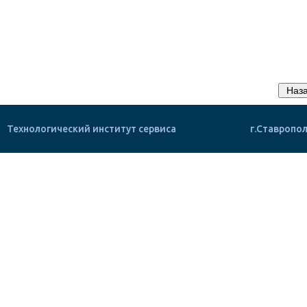
Технологический институт сервиса
г.Ставропол